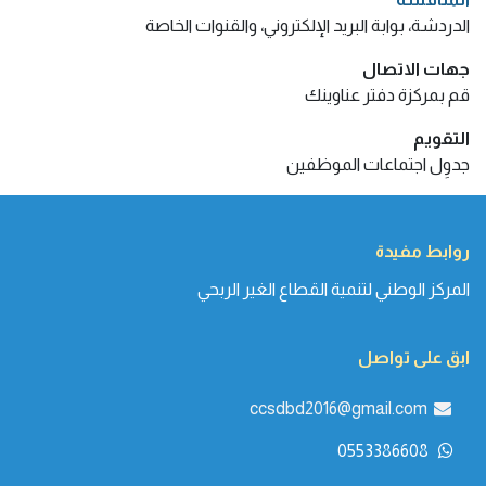
الدردشة، بوابة البريد الإلكتروني، والقنوات الخاصة
جهات الاتصال
قم بمركزة دفتر عناوينك
التقويم
جدوِل اجتماعات الموظفين
روابط مفيدة
المركز الوطني لتنمية القطاع الغير الربحي
ابق على تواصل
ccsdbd2016@gmail.co​​m
0553386608